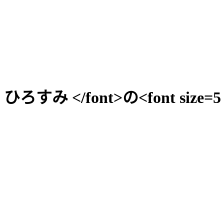
F> ひろすみ </font>の<font size=