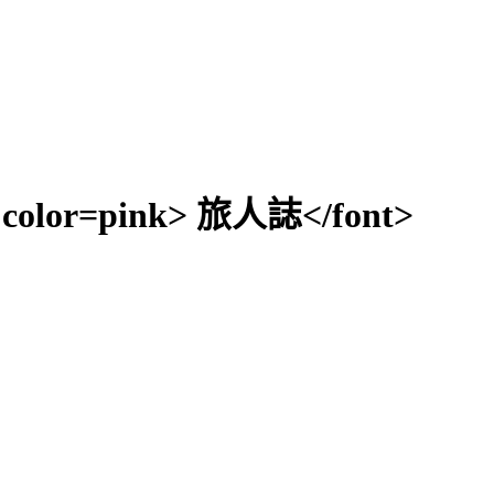
5 color=pink> 旅人誌</font>