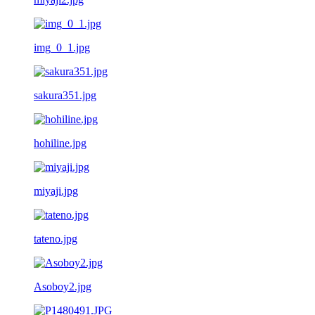
img_0_1.jpg
sakura351.jpg
hohiline.jpg
miyaji.jpg
tateno.jpg
Asoboy2.jpg