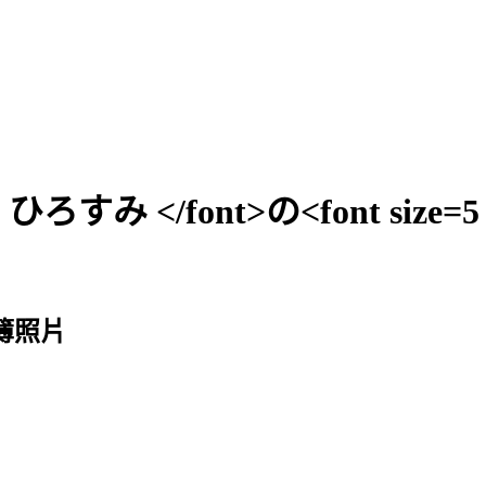
F> ひろすみ </font>の<font size=
相簿照片