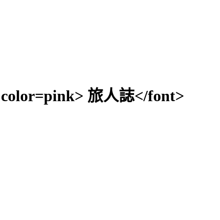
5 color=pink> 旅人誌</font>