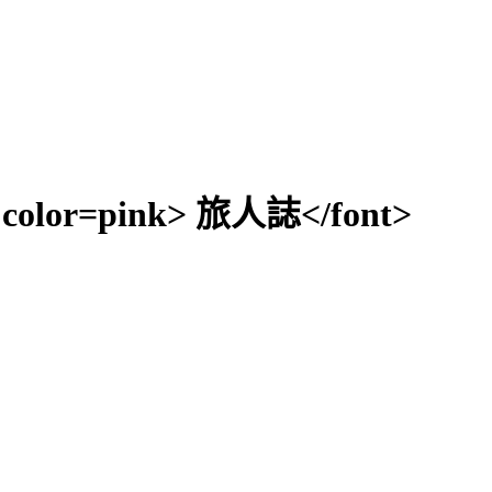
5 color=pink> 旅人誌</font>