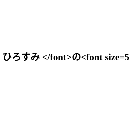
F> ひろすみ </font>の<font size=