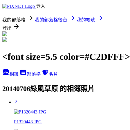
登入
我的部落格
我的部落格後台
我的帳號
登出
<font size=5.5 color=#C2DFF
相簿
部落格
名片
20140706綠風草原 的相簿照片
P1320443.JPG