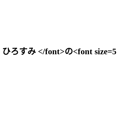
F> ひろすみ </font>の<font size=