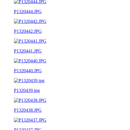
P1320444.JPG
P1320442.JPG
P1320441.JPG
P1320440.JPG
P1320439.jpg
P1320438.JPG
P1320437.JPG