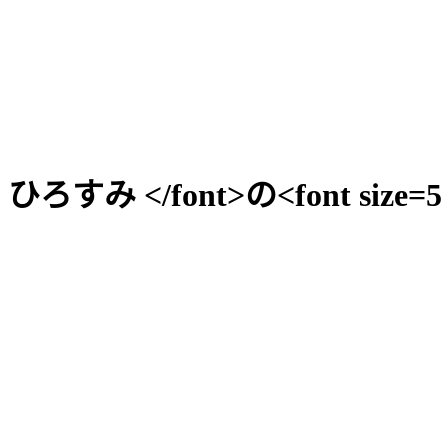
F> ひろすみ </font>の<font size=