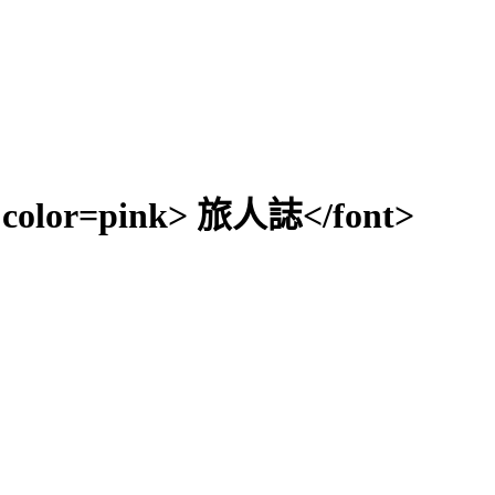
5 color=pink> 旅人誌</font>