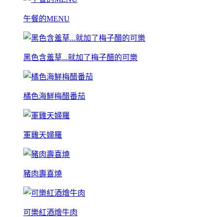
午餐的MENU
黑色含羞草...就加了梅子醋的可樂
橘色海鮮梅醋番茄
軍雞天婦羅
豬肉壽喜燒
可樂紅酒燴牛肉