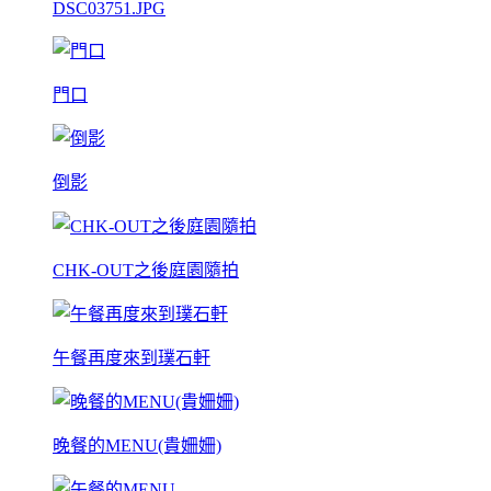
DSC03751.JPG
門口
倒影
CHK-OUT之後庭園隨拍
午餐再度來到璞石軒
晚餐的MENU(貴姍姍)