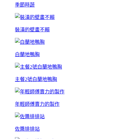
季節時蔬
裝潢的壁畫不賴
白蘭地鴨胸
主餐2號白蘭地鴨胸
年輕師傅賣力的製作
佐醬排排站