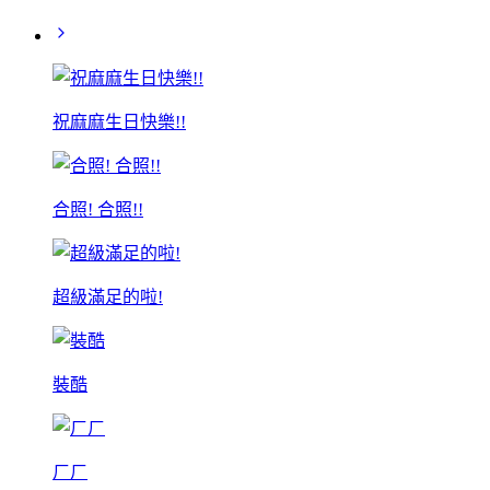
祝麻麻生日快樂!!
合照! 合照!!
超級滿足的啦!
裝酷
ㄏㄏ