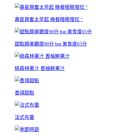
壽星興奮太早起 晚餐睡眼惺忪 "
甜點類美觀度90分 but 美食度65分
綠森林果汁 香柚鮮果汁
香頌甜點
法式布蕾