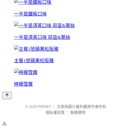
一半是鐵板口味
一半是清蒸口味 蒜苗&薑絲
主餐1號蘋果松阪豬
檸檬雪露
© 2026
PIXNET
｜
文章與圖片權利屬原作者所有
隱私權政策
｜
服務聲明
⚠️